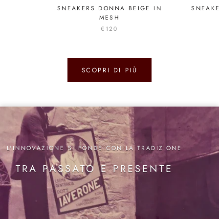
SNEAKERS DONNA BEIGE IN
SNEAK
MESH
€120
SCOPRI DI PIÙ
L'INNOVAZIONE SI FONDE CON LA TRADIZIONE
TRA PASSATO E PRESENTE